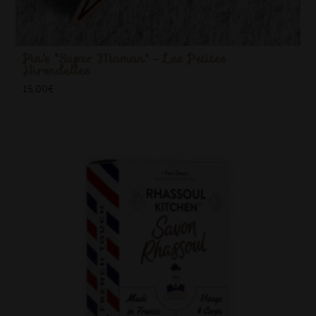
Pin's "Super Maman" - Les Petites
Hirondelles
15,00
€