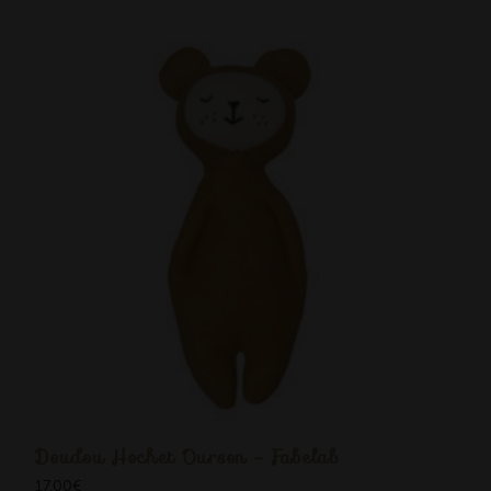
Doudou Hochet Ourson - Fabelab
17,00
€