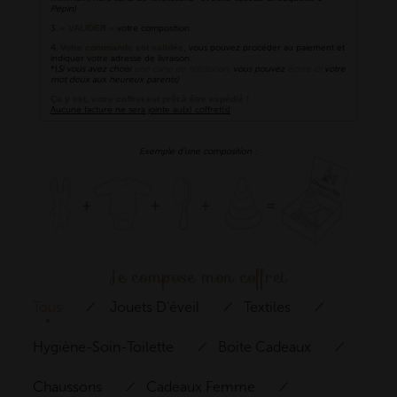
Pépin)
3.
« VALIDER »
votre composition.
4.
Votre commande est validée,
vous pouvez procéder au paiement et
indiquer votre adresse de livraison.
*(
Si vous avez choisi
une carte de félicitation,
vous pouvez
écrire ici
votre
mot doux
aux heureux parents)
Ça y est, votre coffret est prêt à être expédié !
Aucune facture ne sera jointe au(x) coffret(s)
Exemple d’une composition :
Je compose mon coffret
Tous
Jouets D'éveil
Textiles
Hygiène-Soin-Toilette
Boite Cadeaux
Chaussons
Cadeaux Femme