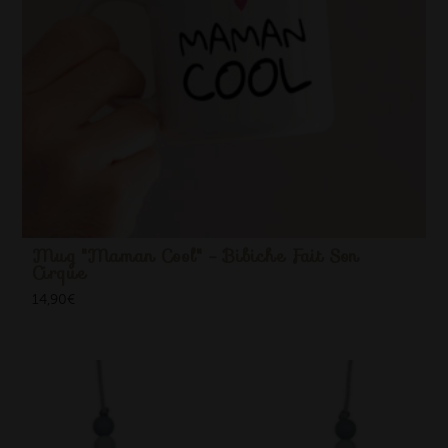
Mug "Maman Cool" - Bibiche Fait Son
Cirque
14,90
€