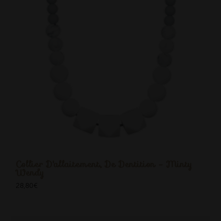
Collier D'allaitement, De Dentition - Minty
Wendy
28,80
€