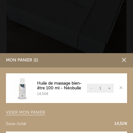
MON PANIER
1
Boite Cadeaux - Grand Modèle
Huile de massage bien-
quantité
être 100 ml - Néobulle
5,50
€
-
+
de
14,50
€
Huile
de
VIDER MON PANIER
massage
bien-
Sous-total
14,50
€
être