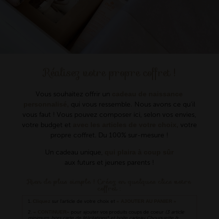
Réalisez votre propre coffret !
Vous souhaitez offrir un
cadeau de naissance
personnalisé,
qui vous ressemble
.
Nous avons ce qu’il
vous faut ! Vous pouvez composer ici, selon vos envies,
votre budget et
avec les articles de votre choix,
votre
propre coffret. Du 100% sur-mesure !
Un cadeau unique,
qui plaira à coup sûr
aux futurs et jeunes parents !
Rien de plus simple ! Créez en quelques clics votre
coffret :
1.
Cliquez
sur l'article de votre choix et
« AJOUTER AU PANIER »
2.
« CONTINUER»
pour ajouter vos produits coups de coeur
(3 article
minimum, hors carte de félicitations* et boite cadeau Chouquette &