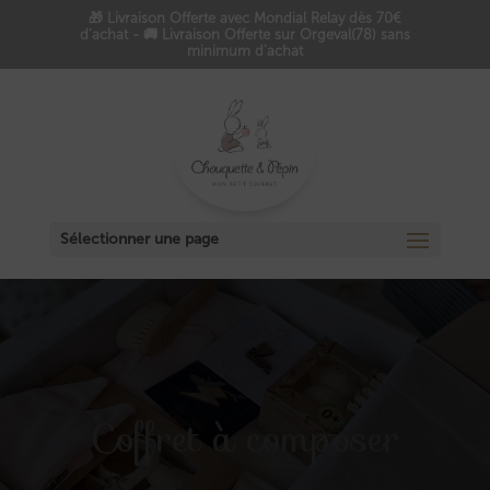
🎁 Livraison Offerte avec Mondial Relay dès 70€
d'achat - 🚚 Livraison Offerte sur Orgeval(78) sans
minimum d'achat
Sélectionner une page
Coffret à composer