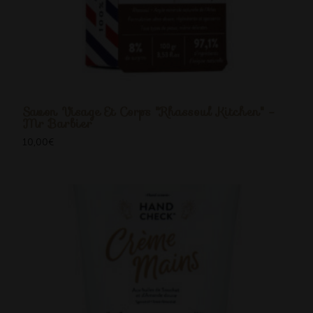
Savon Visage Et Corps "Rhassoul Kitchen" -
Mr Barbier
10,00
€