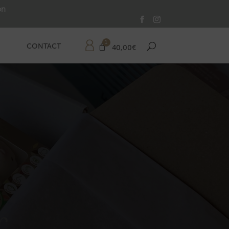
on
CONTACT
40,00
€
r