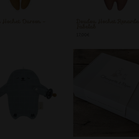
 Hochet Ourson -
Doudou Hochet Renarde
b
Fabelab
17,00
€