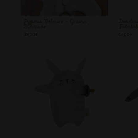
Pyjama Velours - Graine
Doudou
D'Amour
Fabela
38,00
€
17,00
€