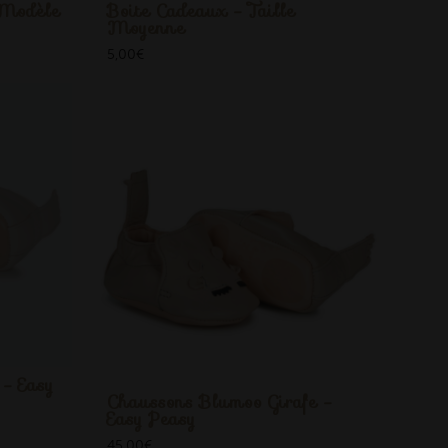
 Modèle
Boite Cadeaux - Taille
Moyenne
5,00
€
- Easy
Chaussons Blumoo Girafe -
Easy Peasy
45,00
€