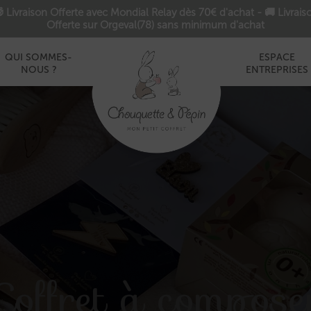
 Livraison Offerte avec Mondial Relay dès 70€ d'achat - 🚚 Livrais
Offerte sur Orgeval(78) sans minimum d'achat
QUI SOMMES-
ESPACE
NOUS ?
ENTREPRISES
Coffret à compose