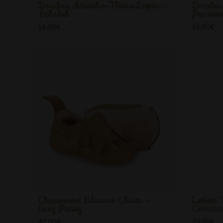
Doudou Attache-Tétine Lapin -
Doudou
Fabelab
Paress
16,00
€
16,00
€
Chaussons Blumoo Chien -
Lotion 
Easy Peasy
Comett
42,00
€
29,00
€