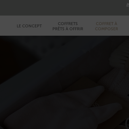

COFFRETS
COFFRET À
LE CONCEPT
PRÊTS À OFFRIR
COMPOSER