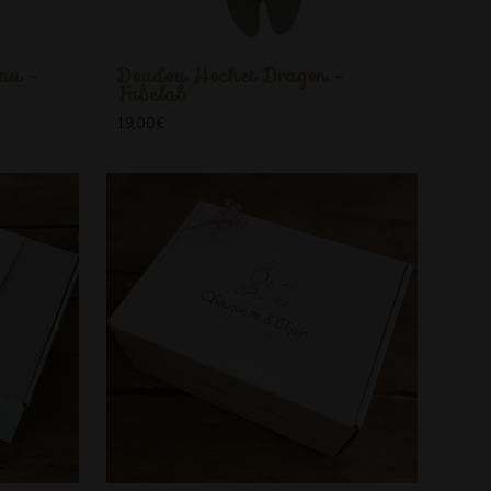
au -
Doudou Hochet Dragon -
Fabelab
19,00
€