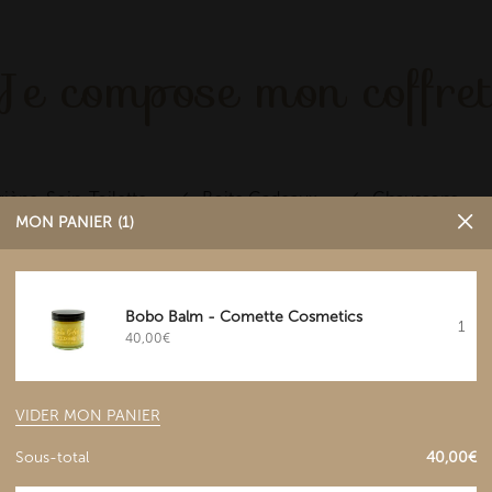
Je compose mon coffre
iène-Soin-Toilette
Boite Cadeaux
Chaussons
MON PANIER
1
e
Bobo Balm - Comette Cosmetics
1
40,00
€
VIDER MON PANIER
Sous-total
40,00
€