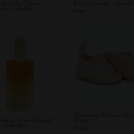
 Attache-Tétine
Boite Cadeaux - Grand
eux - Fabelab
5,50
€
Chaussons Blumoo Chat 
Visage "French Touch" -
Peasy
e Cosmetics
45,00
€