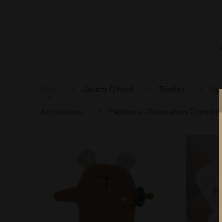
Tous
Jouets D'éveil
Textiles
Hyg
Accessoires
Papeterie-Décoration Chambr