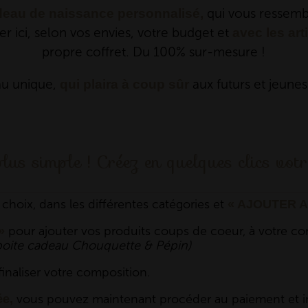
qui vous ressembl
eau de naissance personnalisé,
 ici, selon vos envies, votre budget et
avec les art
propre coffret. Du 100% sur-mesure !
u unique,
aux futurs et jeunes
qui plaira à coup sûr
lus simple ! Créez en quelques clics votre
e choix, dans les différentes catégories et
« AJOUTER A
pour ajouter vos produits coups de coeur, à votre c
»
t boite cadeau Chouquette & Pépin)
inaliser votre composition.
vous pouvez maintenant procéder au paiement et in
ée,