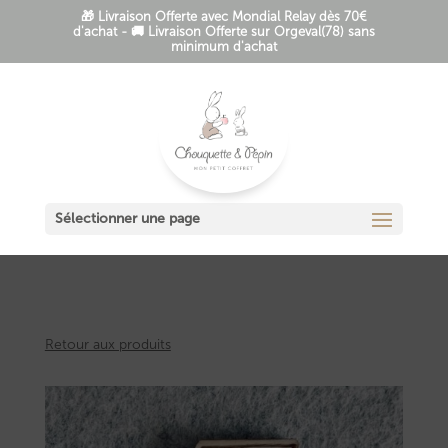
🎁 Livraison Offerte avec Mondial Relay dès 70€
d'achat - 🚚 Livraison Offerte sur Orgeval(78) sans
minimum d'achat
Sélectionner une page
Retour aux produits