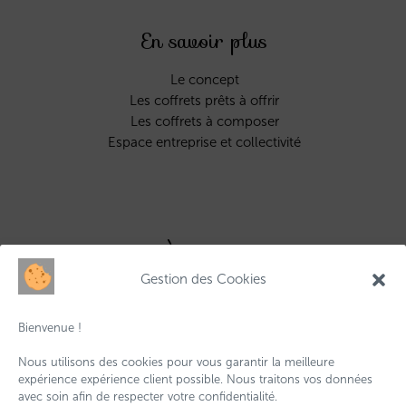
En savoir plus
Le concept
Les coffrets prêts à offrir
Les coffrets à composer
Espace entreprise et collectivité
À propos
Gestion des Cookies
Qui sommes-nous ?
Contactez-nous
Bienvenue !
Livraisons & retours
Conditions générales de vente
Nous utilisons des cookies pour vous garantir la meilleure
Mentions légales
expérience expérience client possible. Nous traitons vos données
avec soin afin de respecter votre confidentialité.