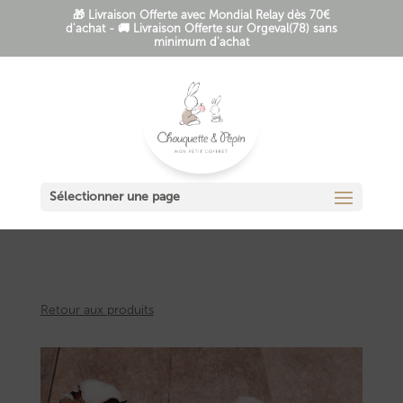
🎁 Livraison Offerte avec Mondial Relay dès 70€
d'achat - 🚚 Livraison Offerte sur Orgeval(78) sans
minimum d'achat
Sélectionner une page
Retour aux produits