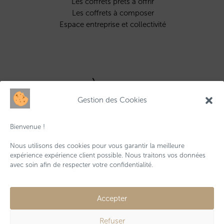
Les coffrets prêts à offrir
Les coffrets à composer
Espace entreprise et collectivité
À propos
Gestion des Cookies
Qui sommes-nous ?
Contactez-nous
Bienvenue !
Livraisons & retours
Conditions générales de vente
Nous utilisons des cookies pour vous garantir la meilleure
Mentions légales
expérience expérience client possible. Nous traitons vos données
avec soin afin de respecter votre confidentialité.
Accepter
Refuser