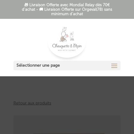
🎁 Livraison Offerte avec Mondial Relay dès 70€
d'achat - 🚚 Livraison Offerte sur Orgeval(78) sans
minimum d'achat
Sélectionner une page
Retour aux produits