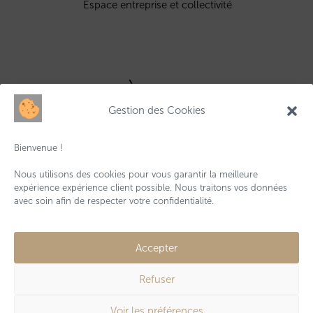
Espace entreprise et collectivité
À propos
Gestion des Cookies
Qui sommes-nous ?
Contactez-nous
Bienvenue !
Livraisons & retours
Conditions générales de vente
Nous utilisons des cookies pour vous garantir la meilleure
Mentions légales
expérience expérience client possible. Nous traitons vos données
avec soin afin de respecter votre confidentialité.
Accepter
Refuser
Voir les préférences