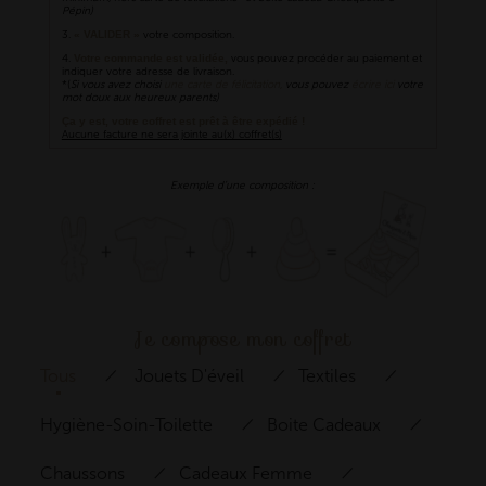
Pépin)
3.
« VALIDER »
votre composition.
4.
Votre commande est validée,
vous pouvez procéder au paiement et
indiquer votre adresse de livraison.
*(
Si vous avez choisi
une carte de félicitation,
vous pouvez
écrire ici
votre
mot doux
aux heureux parents)
Ça y est, votre coffret est prêt à être expédié !
Aucune facture ne sera jointe au(x) coffret(s)
Exemple d’une composition :
Je compose mon coffret
Tous
Jouets D'éveil
Textiles
Hygiène-Soin-Toilette
Boite Cadeaux
Chaussons
Cadeaux Femme