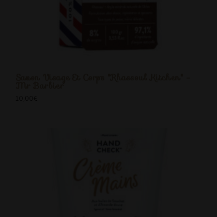
Savon Visage Et Corps "Rhassoul Kitchen" -
Mr Barbier
10,00
€