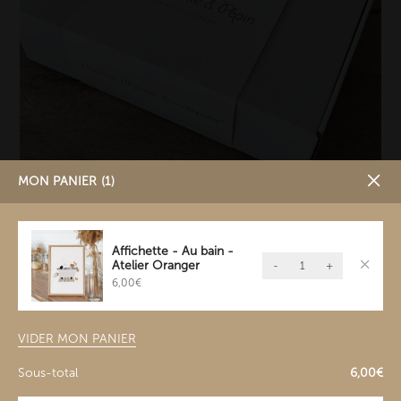
MON PANIER
1
Boite Cadeaux - Grand Modèle
Affichette - Au bain -
quantité
Atelier Oranger
5,50
€
-
+
de
6,00
€
Affichette
-
VIDER MON PANIER
Au
bain
Sous-total
6,00
€
-