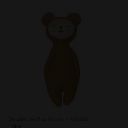
Doudou Hochet Ourson - Fabelab
17,00
€