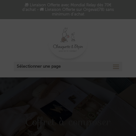
🎁 Livraison Offerte avec Mondial Relay dès 70€
d'achat - 🚚 Livraison Offerte sur Orgeval(78) sans
minimum d'achat
Sélectionner une page
Coffret à composer