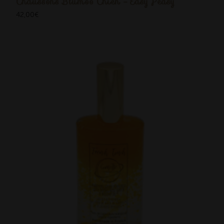
Chaussons Blumoo Chien - Easy Peasy
42,00
€