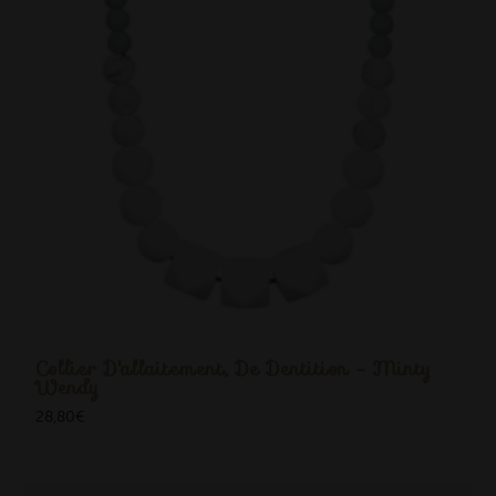
Collier D'allaitement, De Dentition - Minty
Wendy
28,80
€