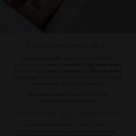
Réalisez votre propre coffret !
Vous souhaitez offrir un
cadeau de naissance
personnalisé,
qui vous ressemble
.
Nous avons ce qu’il
vous faut ! Vous pouvez composer ici, selon vos envies,
votre budget et
avec les articles de votre choix,
votre
propre coffret. Du 100% sur-mesure !
Un cadeau unique,
qui plaira à coup sûr
aux futurs et jeunes parents !
Rien de plus simple ! Créez en quelques clics votre
coffret :
1.
Cliquez
sur l'article de votre choix et
« AJOUTER AU PANIER »
2.
« CONTINUER»
pour ajouter vos produits coups de coeur
(3 article
minimum, hors carte de félicitations* et boite cadeau Chouquette &