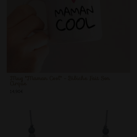
Mug "Maman Cool" - Bibiche Fait Son
Cirque
14,90
€