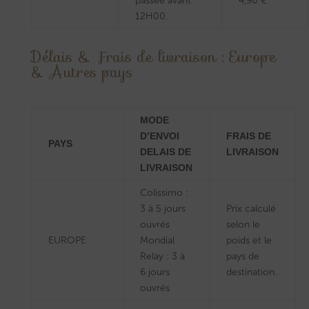
passée avant
4,90 €
12H00.
Délais & Frais de livraison : Europe
& Autres pays
MODE
D’ENVOI
FRAIS DE
PAYS
DELAIS DE
LIVRAISON
LIVRAISON
Colissimo :
3 à 5 jours
Prix calculé
ouvrés
selon le
EUROPE
Mondial
poids et le
Relay : 3 à
pays de
6 jours
destination.
ouvrés