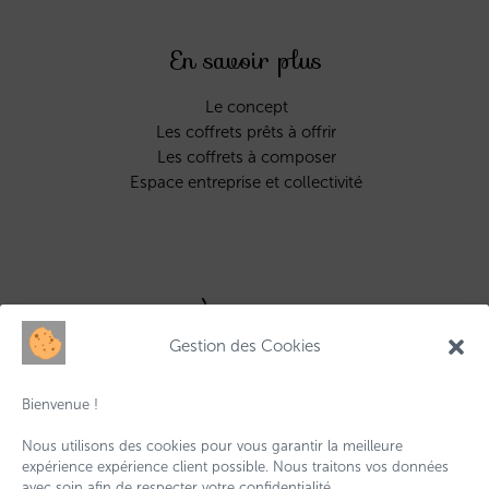
En savoir plus
Le concept
Les coffrets prêts à offrir
Les coffrets à composer
Espace entreprise et collectivité
À propos
Gestion des Cookies
Qui sommes-nous ?
Contactez-nous
Bienvenue !
Livraisons & retours
Conditions générales de vente
Nous utilisons des cookies pour vous garantir la meilleure
Mentions légales
expérience expérience client possible. Nous traitons vos données
avec soin afin de respecter votre confidentialité.