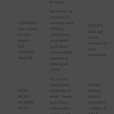
& Futuna
Livraisons : Le
mercredi et
LIVRAISON
vendredi entre
OFFERTS
avec remise
09h00 et
Quel que
en main
17h00 (hors
soit le
propre :
jours fériés)
montant de
SUR
pour toute
votre
ORGEVAL
commande(s)
commande
(Dept.78)
passée(s) la
veille, avant
12h00.
3 à 5 jours
ouvrés (hors
Calculé
POINT
dimanche et
selon le
RELAIS :
lundi) : Valable
poids et
MONDIAL
pour toute
destination
RELAY
commande
: A partir de