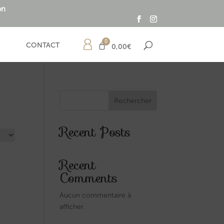
on
CONTACT
0,00
€
Rechercher
Recent Posts
Recent
Comments
Aucun commentaire à
afficher.