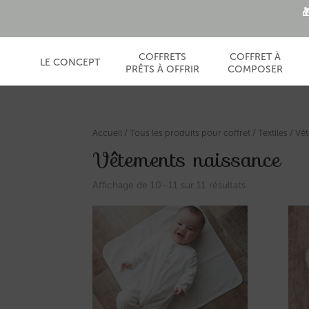

COFFRETS
COFFRET À
LE CONCEPT
PRÊTS À OFFRIR
COMPOSER
Accueil
/
Tous les produits pour coffret
/
Textiles
/
Vê
Vêtements naissance
Affichage de 10–11 sur 11 résultats