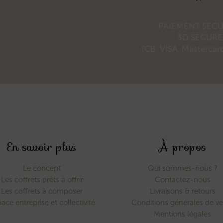
PAIEMENT SECU
3D SECURE
(CB, VISA, Mastercard
En savoir plus
À propos
Le concept
Qui sommes-nous ?
Les coffrets prêts à offrir
Contactez-nous
Les coffrets à composer
Livraisons & retours
ace entreprise et collectivité
Conditions générales de v
Mentions légales