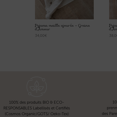
Pyjama maille ajourée – Graine
Pyja
d’Amour
d’A
34,00
€
38,0
10
100% des produits BIO & ECO-
prenn
RESPONSABLES Labellisés et Certifiés
des Pare
(Cosmos Organic/GOTS/ Oeko-Tex)