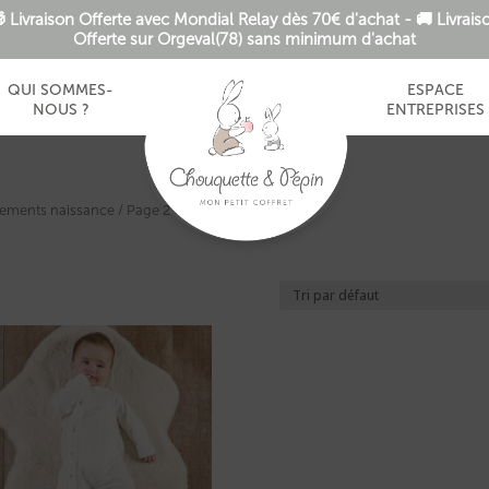
 Livraison Offerte avec Mondial Relay dès 70€ d'achat - 🚚 Livrais
Offerte sur Orgeval(78) sans minimum d'achat
QUI SOMMES-
ESPACE
NOUS ?
ENTREPRISES
tements naissance
/ Page 2