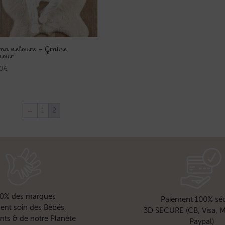
ma velours – Graine
mour
0
€
←
1
2
0% des marques
Paiement 100% séc
ent soin des Bébés,
3D SECURE (CB, Visa, M
nts & de notre Planète
Paypal)